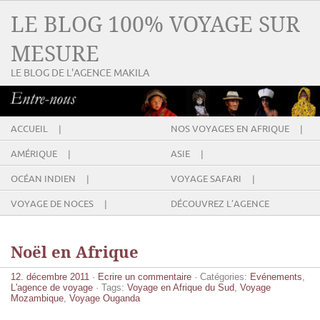
LE BLOG 100% VOYAGE SUR
MESURE
LE BLOG DE L'AGENCE MAKILA
ACCUEIL |
NOS VOYAGES EN AFRIQUE |
AMÉRIQUE |
ASIE |
OCÉAN INDIEN |
VOYAGE SAFARI |
VOYAGE DE NOCES |
DÉCOUVREZ L’AGENCE
Noël en Afrique
12. décembre 2011
·
Ecrire un commentaire
· Catégories:
Evénements
,
L'agence de voyage
· Tags:
Voyage en Afrique du Sud
,
Voyage
Mozambique
,
Voyage Ouganda