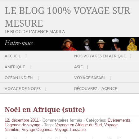
LE BLOG 100% VOYAGE SUR
MESURE
LE BLOG DE L'AGENCE MAKILA
ACCUEIL |
NOS VOYAGES EN AFRIQUE |
AMÉRIQUE |
ASIE |
OCÉAN INDIEN |
VOYAGE SAFARI |
VOYAGE DE NOCES |
DÉCOUVREZ L’AGENCE
Noël en Afrique (suite)
sur
12. décembre 2011
·
Commentaires fermés
· Catégories:
Evénements
,
Noël
L'agence de voyage
· Tags:
Voyage en Afrique du Sud
,
Voyage
en
Namibie
,
Voyage Ouganda
,
Voyage Tanzanie
Afrique
(suite)