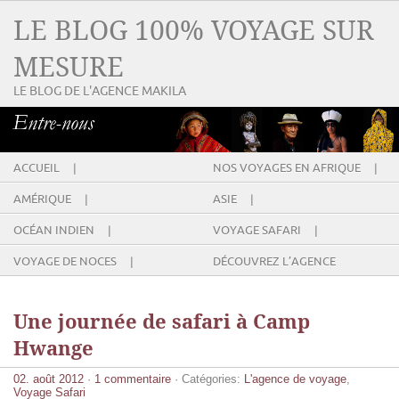
LE BLOG 100% VOYAGE SUR
MESURE
LE BLOG DE L'AGENCE MAKILA
ACCUEIL |
NOS VOYAGES EN AFRIQUE |
AMÉRIQUE |
ASIE |
OCÉAN INDIEN |
VOYAGE SAFARI |
VOYAGE DE NOCES |
DÉCOUVREZ L’AGENCE
Une journée de safari à Camp
Hwange
02. août 2012
·
1 commentaire
· Catégories:
L'agence de voyage
,
Voyage Safari