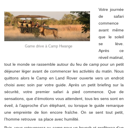
Votre journée
de safari
commence
avant même
que le soleil
se lève.
Game drive à Camp Hwange
Après ce
réveil matinal,
tout le monde se rassemble autour du feu de camp pour un petit
déjeuner léger avant de commencer les activités du matin. Nous
quittons alors le Camp en Land Rover ouverte vers un endroit
choisi avec soin par votre guide. Après un petit briefing sur la
sécurité, votre premier safari à pied commence.
Que de
sensations, que d’émotions vous attendent, tous les sens sont en
éveil,
à l’approche d’un éléphant, ou
lorsque le guide remarque
une empreinte de lion encore
fraîche
. On se sent tout petit,
l’homme retrouve sa place avec humilité.
Puis, vous retournerez au camp pour un brunch et profiterez d’un