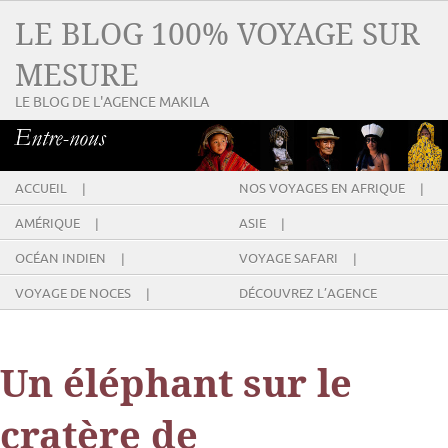
LE BLOG 100% VOYAGE SUR
MESURE
LE BLOG DE L'AGENCE MAKILA
ACCUEIL |
NOS VOYAGES EN AFRIQUE |
AMÉRIQUE |
ASIE |
OCÉAN INDIEN |
VOYAGE SAFARI |
VOYAGE DE NOCES |
DÉCOUVREZ L’AGENCE
Un éléphant sur le
cratère de