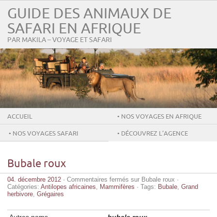
GUIDE DES ANIMAUX DE
SAFARI EN AFRIQUE
PAR MAKILA – VOYAGE ET SAFARI
ACCUEIL
• NOS VOYAGES EN AFRIQUE
• NOS VOYAGES SAFARI
• DÉCOUVREZ L’AGENCE
MAKILA
Bubale roux
04. décembre 2012
·
Commentaires fermés
sur Bubale roux
·
Catégories:
Antilopes africaines
,
Mammifères
· Tags:
Bubale
,
Grand
herbivore
,
Grégaires
Autres noms
bubale roux