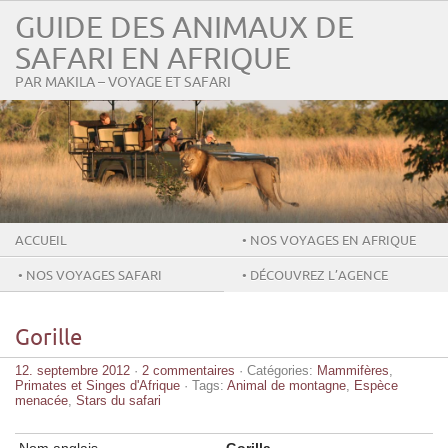
GUIDE DES ANIMAUX DE
SAFARI EN AFRIQUE
PAR MAKILA – VOYAGE ET SAFARI
ACCUEIL
• NOS VOYAGES EN AFRIQUE
• NOS VOYAGES SAFARI
• DÉCOUVREZ L’AGENCE
MAKILA
Gorille
12. septembre 2012
·
2 commentaires
· Catégories:
Mammifères
,
Primates et Singes d'Afrique
· Tags:
Animal de montagne
,
Espèce
menacée
,
Stars du safari
Nom anglais
Gorilla